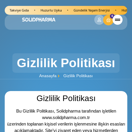
Takviye Gıda
•
Huzurlu Uyku
•
Gündelik Yaşam Enerjisi
•
Hızlı Kargo
0
Gizlilik Politikası
Anasayfa
Gizlilik Politikası
Gizlilik Politikası
Bu Gizlilik Politikası, Solidpharma tarafından işletilen
www.solidpharma.com.tr
üzerinden toplanan kişisel verilerin işlenmesine ilişkin esasları
açıklamaktadır. Site’yi ziyaret eden veya hizmetlerden