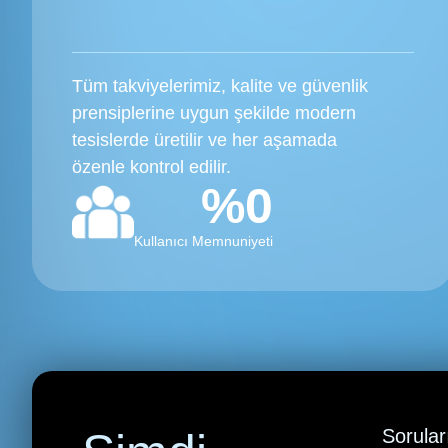
Tüm takviyelerimiz, kalite ve güvenlik
prensiplerine uygun şekilde modern
tesislerde üretilir ve her aşamada
özenle kontrol edilir.
%
0
Kullanıcı Memnuniyeti
Sorular