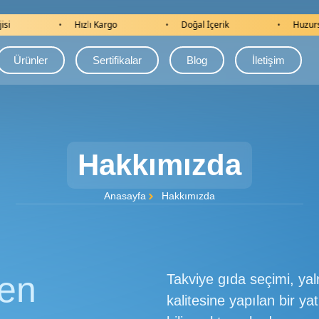
lı Kargo
Doğal İçerik
Huzursuz Bacak Sendromu
•
•
Ürünler
Sertifikalar
Blog
İletişim
Hakkımızda
Anasayfa
Hakkımızda
ken
Takviye gıda seçimi, ya
kalitesine yapılan bir 