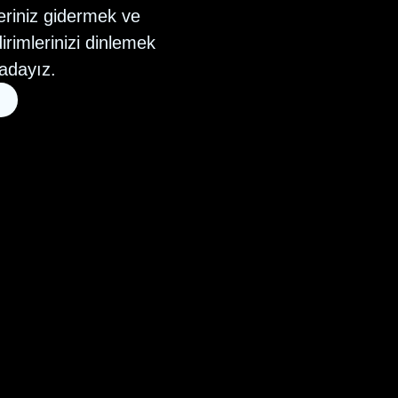
eriniz gidermek ve
dirimlerinizi dinlemek
radayız.