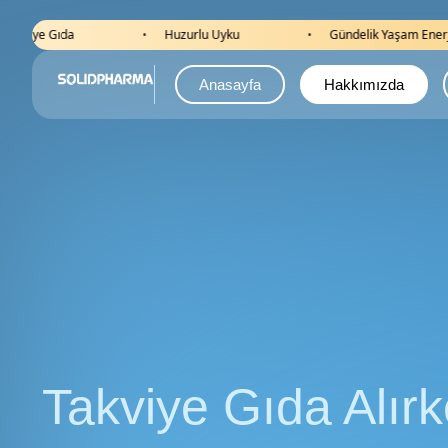
Huzurlu Uyku
Gündelik Yaşam Enerjisi
Hız
•
•
•
Anasayfa
Hakkımızda
Takviye Gıda Alır