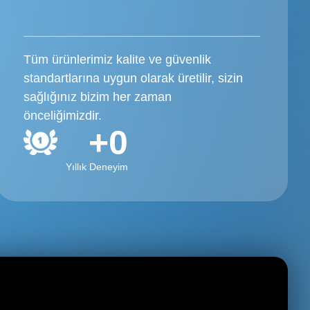
Tüm ürünlerimiz kalite ve güvenlik
standartlarına uygun olarak üretilir, sizin
sağlığınız bizim her zaman
önceliğimizdir.
+
0
Yıllık Deneyim