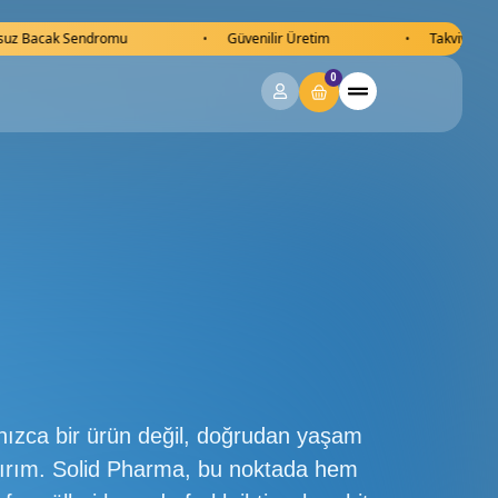
Güvenilir Üretim
Takviye Gıda
Huzu
•
•
•
0
lnızca bir ürün değil, doğrudan yaşam
yatırım. Solid Pharma, bu noktada hem