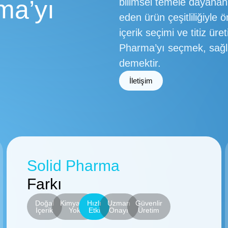
ma’yı
bilimsel temele dayanan 
eden ürün çeşitliliğiyle 
içerik seçimi ve titiz üre
Pharma’yı seçmek, sağl
demektir.
İletişim
Solid Pharma
Farkı
Doğal
Kimyasal
Hızlı
Uzman
Güvenlir
İçerik
Yok
Etki
Onayı
Üretim