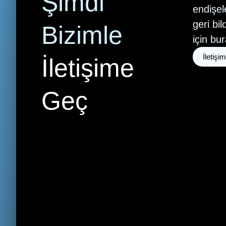
Şimdi
endişel
geri bil
Bizimle
için bu
İletişim
İletişime
Geç