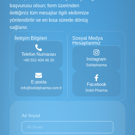
başvurusu olsun; form üzerinden
ilettiğiniz tüm mesajlar ilgili ekibimize
yönlendirilir ve en kısa sürede dönüş
sağlanır.
İletişim Bilgileri
Sosyal Medya
Hesaplarımız
Telefon Numarası
Instagram
+90 552 404 46 30
Solidpharma
E-posta
Facebook
info@solidpharma.com.tr
Solid Pharma
Ad Soyad