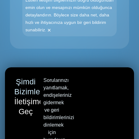
Lütfen iletişim bilgilerinizin doğru olduğundan
emin olun ve mesajınızı mümkün olduğunca
detaylandırın. Böylece size daha net, daha
hızlı ve ihtiyacınıza uygun bir geri bildirim
×
sunabiliriz.
Şimdi
Sorularınızı
yanıtlamak,
Bizimle
endişeleriniz
İletişime
gidermek
Geç
ve geri
bildirimlerinizi
dinlemek
için