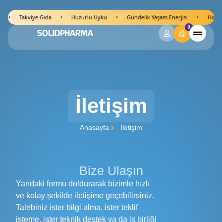
Takviye Gıda
•
Huzurlu Uyku
•
Gündelik Yaşam Enerjisi
•
Hızlı Kargo
0
İletişim
Anasayfa
İletişim
Bize Ulaşın
Yandaki formu doldurarak bizimle hızlı
ve kolay şekilde iletişime geçebilirsiniz.
Talebiniz ister bilgi alma, ister teklif
isteme, ister teknik destek ya da iş birliği